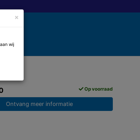
×
aan wij
Op voorraad
0
Ontvang meer informatie