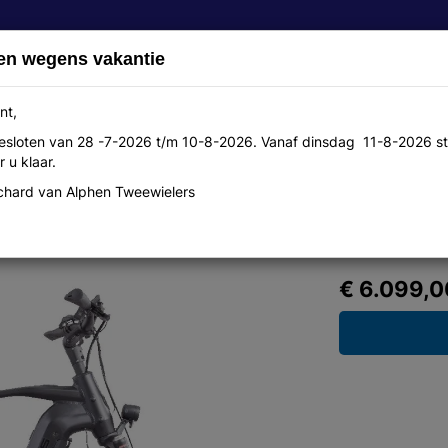
en wegens vakantie
nt,
 gesloten van 28 -7-2026 t/m 10-8-2026. Vanaf dinsdag 11-8-2026 st
Over ons
Aanbiedingen
Werkplaats
Contact
 u klaar.
hard van Alphen Tweewielers
60+ Heren Matt Black 53cm 2024
€ 6.099,0