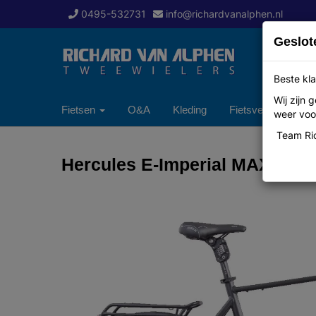
0495-532731
info@richardvanalphen.nl
Geslot
Beste kla
Wij zijn
Fietsen
O&A
Kleding
Fietsverzekering
weer voor
Team Ric
Hercules E-Imperial MAX I-F3