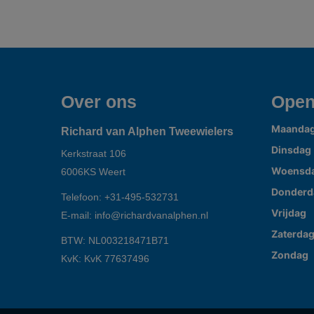
Over ons
Open
Maanda
Richard van Alphen Tweewielers
Dinsdag
Kerkstraat 106
Woensd
6006KS
Weert
Donderd
Telefoon:
+31-495-532731
Vrijdag
E-mail:
info@richardvanalphen.nl
Zaterda
BTW: NL003218471B71
Zondag
KvK: KvK 77637496