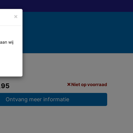
×
aan wij
Niet op voorraad
,95
Ontvang meer informatie