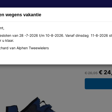
en wegens vakantie
nt,
 gesloten van 28 -7-2026 t/m 10-8-2026. Vanaf dinsdag 11-8-2026 st
Over ons
Aanbiedingen
Werkplaats
Contact
 u klaar.
hard van Alphen Tweewielers
€ 24
€ 26,95