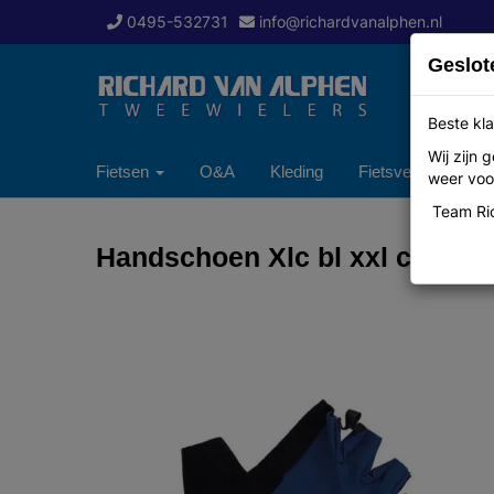
0495-532731
info@richardvanalphen.nl
Geslot
Beste kla
Wij zijn
Fietsen
O&A
Kleding
Fietsverzekering
weer voor
Team Ric
Handschoen Xlc bl xxl cgs09