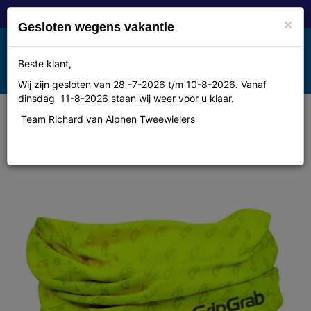
×
Gesloten wegens vakantie
Toggle
Beste klant,
MENU
navigation
Wij zijn gesloten van 28 -7-2026 t/m 10-8-2026. Vanaf
dinsdag 11-8-2026 staan wij weer voor u klaar.
Team Richard van Alphen Tweewielers
Gripgrab Headwear HeadGlove
Classic Hi-Vis