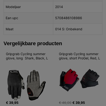
Modeljaar
2014
Ean upc
5708486108986
Maat
014 S: Onbekend
Vergelijkbare producten
Gripgrab Cycling summer 
Gripgrab Cycling summer 
glove, long  Shark, Black, L
glove, short ProGel, Red, L
€ 39,95
€ 46,00
€ 39,95