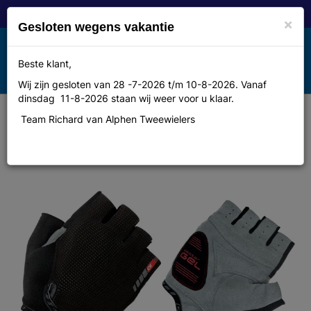
×
Gesloten wegens vakantie
Toggle
Beste klant,
MENU
navigation
Wij zijn gesloten van 28 -7-2026 t/m 10-8-2026. Vanaf
dinsdag 11-8-2026 staan wij weer voor u klaar.
Team Richard van Alphen Tweewielers
Gripgrab Cycling summer glove,
short EasyRider, Black, S