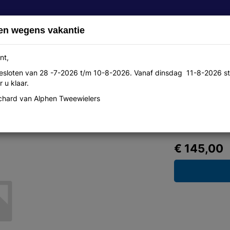
en wegens vakantie
nt,
 gesloten van 28 -7-2026 t/m 10-8-2026. Vanaf dinsdag 11-8-2026 st
Over ons
Aanbiedingen
Werkplaats
Contact
 u klaar.
hard van Alphen Tweewielers
ng Sleeve Jersey Black/Fluo M
€ 145,00