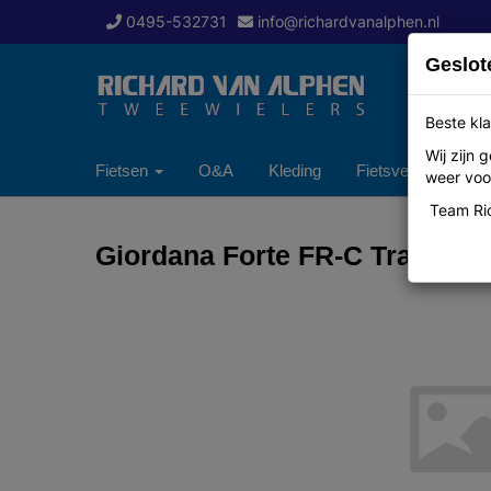
0495-532731
info@richardvanalphen.nl
Geslot
Beste kla
Wij zijn
Fietsen
O&A
Kleding
Fietsverzekering
weer voor
Team Ric
Giordana Forte FR-C Trade Lo