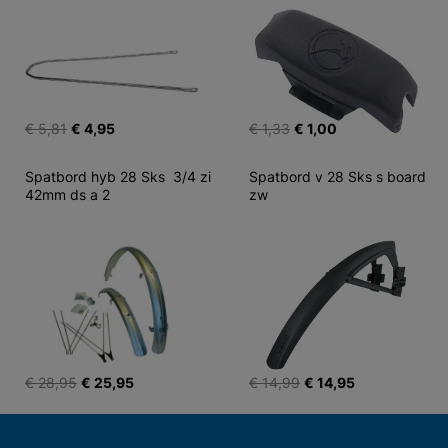
€ 5,81
€ 4,95
€ 1,33
€ 1,00
Spatbord hyb 28 Sks  3/4 zi 
Spatbord v 28 Sks s board 
42mm ds a 2
zw
€ 28,95
€ 25,95
€ 14,99
€ 14,95