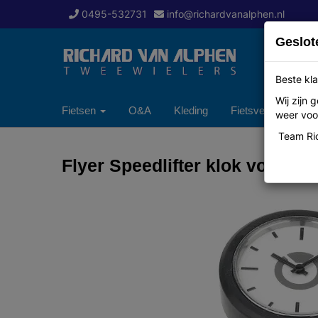
0495-532731
info@richardvanalphen.nl
Geslot
Beste kla
Wij zijn
Fietsen
O&A
Kleding
Fietsverzekering
weer voor
Team Ric
Flyer Speedlifter klok voor ah