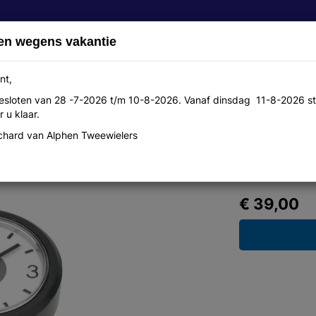
en wegens vakantie
nt,
 gesloten van 28 -7-2026 t/m 10-8-2026. Vanaf dinsdag 11-8-2026 st
Over ons
Aanbiedingen
Werkplaats
Contact
 u klaar.
hard van Alphen Tweewielers
aed
€ 39,00