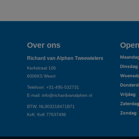
Over ons
Open
Maanda
Richard van Alphen Tweewielers
Dinsdag
Kerkstraat 106
Woensd
6006KS
Weert
Donderd
Telefoon:
+31-495-532731
Vrijdag
E-mail:
info@richardvanalphen.nl
Zaterda
BTW: NL003218471B71
Zondag
KvK: KvK 77637496