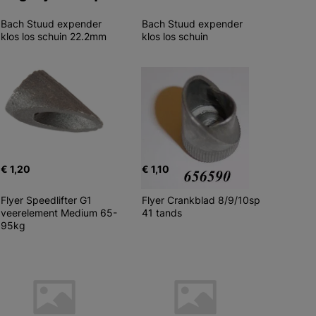
Bach Stuud expender 
Bach Stuud expender 
klos los schuin 22.2mm
klos los schuin
€ 1,20
€ 1,10
Flyer Speedlifter G1 
Flyer Crankblad 8/9/10sp 
veerelement Medium 65-
41 tands
95kg