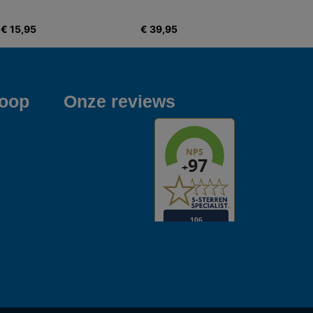
€ 15,95
€ 39,95
koop
Onze reviews