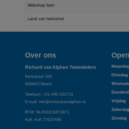
Webshop item
Land van herkomst
Over ons
Open
Maanda
Richard van Alphen Tweewielers
Dinsdag
Kerkstraat 106
Woensd
6006KS
Weert
Donderd
Telefoon:
+31-495-532731
Vrijdag
E-mail:
info@richardvanalphen.nl
Zaterda
BTW: NL003218471B71
Zondag
KvK: KvK 77637496