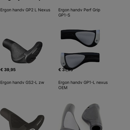
Ergon handv GP2 L Nexus
Ergon handv Perf Grip 
GP1-S
€ 39,95
€ 31,95
Ergon handv GS2-L zw
Ergon handv GP1-L nexus 
OEM