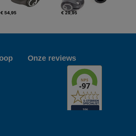
€ 54,95
€ 29,95
koop
Onze reviews