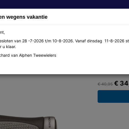
en wegens vakantie
nt,
 gesloten van 28 -7-2026 t/m 10-8-2026. Vanaf dinsdag 11-8-2026 st
Over ons
Aanbiedingen
Werkplaats
Contact
 u klaar.
hard van Alphen Tweewielers
€ 34
€ 40,95