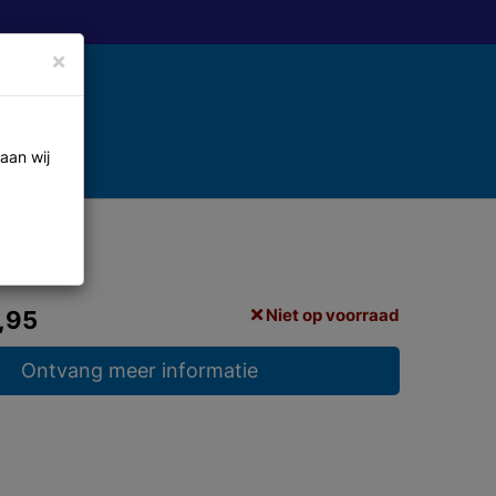
×
aan wij
Niet op voorraad
,95
Ontvang meer informatie