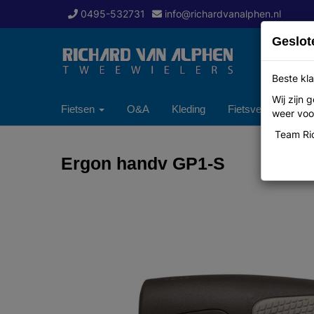
0495-532731
info@richardvanalphen.nl
Geslot
Beste kla
Wij zijn
Fietsen
O&A
Kleding
Fietsverzekering
weer voor
Team Ric
Ergon handv GP1-S