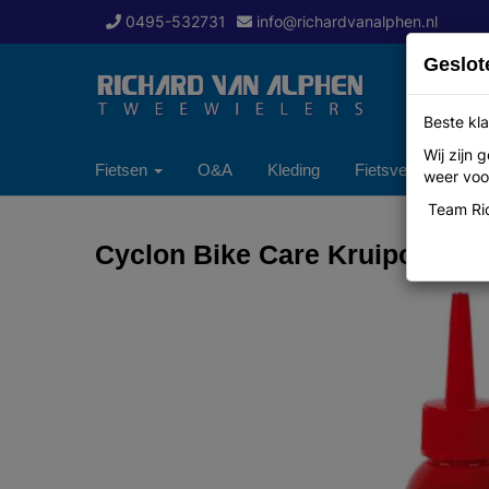
0495-532731
info@richardvanalphen.nl
Geslot
Beste kla
Wij zijn
Fietsen
O&A
Kleding
Fietsverzekering
weer voor
Team Ric
Cyclon Bike Care Kruipolie 1