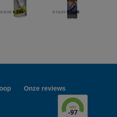
€ 8,95
€ 7,95
€ 13,95
€ 11,95
koop
Onze reviews