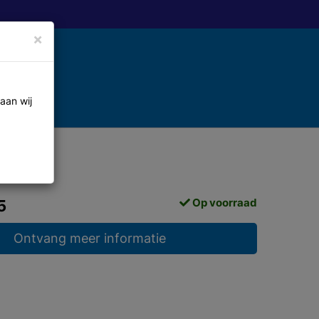
×
aan wij
Op voorraad
5
Ontvang meer informatie