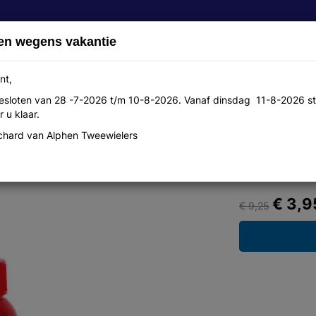
en wegens vakantie
nt,
 gesloten van 28 -7-2026 t/m 10-8-2026. Vanaf dinsdag 11-8-2026 st
Over ons
Aanbiedingen
Werkplaats
Contact
 u klaar.
hard van Alphen Tweewielers
25ml
€ 3,9
€ 9,25