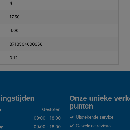
4
17.50
4.00
8713504000958
0.12
ingstijden
Onze unieke ver
punten
Gesloten
g
Uitstekende service
09:00 - 18:00
Geweldige reviews
09:00 - 18:00
ag