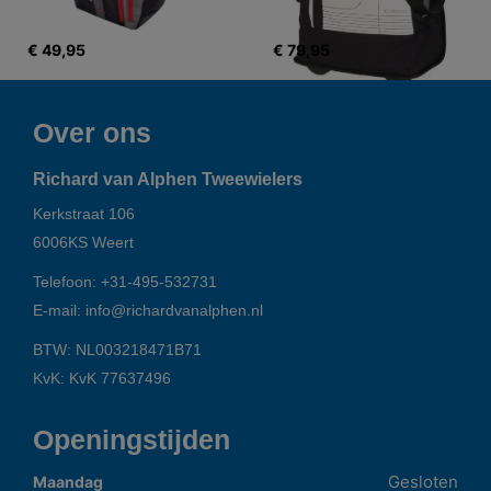
€ 49,95
€ 79,95
Over ons
Richard van Alphen Tweewielers
Kerkstraat 106
6006KS
Weert
Telefoon:
+31-495-532731
E-mail:
info@richardvanalphen.nl
BTW: NL003218471B71
KvK: KvK 77637496
Openingstijden
Gesloten
Maandag