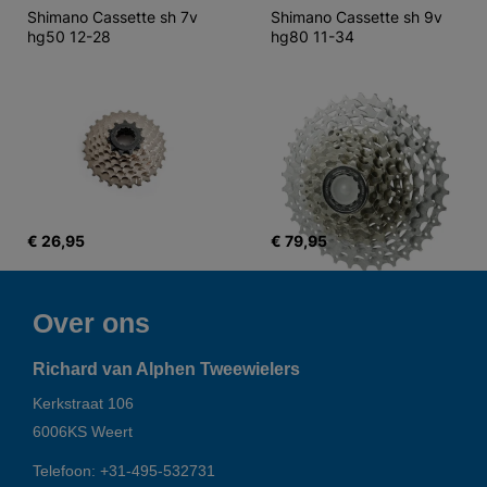
Shimano Cassette sh 7v 
Shimano Cassette sh 9v 
hg50 12-28
hg80 11-34
€ 26,95
€ 79,95
Over ons
Richard van Alphen Tweewielers
Kerkstraat 106
6006KS
Weert
Telefoon:
+31-495-532731