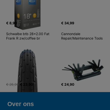
€ 8,90
€ 34,99
Schwalbe btb 28x2.00 Fat 
Cannondale 
Frank R zw/coffee br
Repair/Maintenance Tools
€ 26,90
€ 23,90
€ 24,90
Over ons