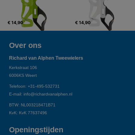
€ 14,90
€ 14,90
Over ons
Richard van Alphen Tweewielers
Kerkstraat 106
6006KS
Weert
Telefoon:
+31-495-532731
E-mail:
info@richardvanalphen.nl
BTW: NL003218471B71
KvK: KvK 77637496
Openingstijden