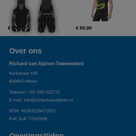
€ 99,95
€ 89,90
Over ons
Richard van Alphen Tweewielers
Kerkstraat 106
6006KS
Weert
Telefoon:
+31-495-532731
E-mail:
info@richardvanalphen.nl
BTW: NL003218471B71
KvK: KvK 77637496
Openingstijden