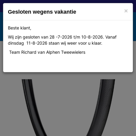
×
Gesloten wegens vakantie
Toggle
Beste klant,
MENU
navigation
Wij zijn gesloten van 28 -7-2026 t/m 10-8-2026. Vanaf
dinsdag 11-8-2026 staan wij weer voor u klaar.
Team Richard van Alphen Tweewielers
Bub 28 700x28c 28-622 vouw xws
Vredestein fortezza senso