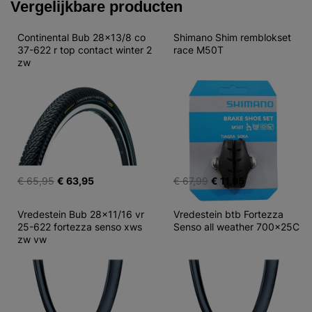
Vergelijkbare producten
Continental Bub 28x13/8 co 
Shimano Shim remblokset 
37-622 r top contact winter 2 
race M50T
zw
€ 65,95
€ 63,95
€ 67,99
€ 11,95
Vredestein Bub 28x11/16 vr 
Vredestein btb Fortezza 
25-622 fortezza senso xws 
Senso all weather 700x25C
zw vw