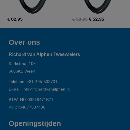
€ 62,95
€ 58,95
€ 52,95
Over ons
Richard van Alphen Tweewielers
Kerkstraat 106
6006KS
Weert
Telefoon:
+31-495-532731
E-mail:
info@richardvanalphen.nl
BTW: NL003218471B71
KvK: KvK 77637496
Openingstijden