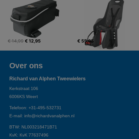
€ 14,99
€ 12,95
€ 55,95
Over ons
Richard van Alphen Tweewielers
Kerkstraat 106
6006KS
Weert
Telefoon:
+31-495-532731
E-mail:
info@richardvanalphen.nl
BTW: NL003218471B71
KvK: KvK 77637496