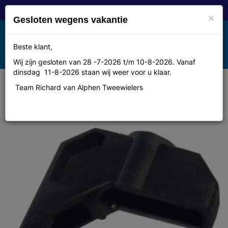
×
Gesloten wegens vakantie
Toggle
Beste klant,
MENU
navigation
Wij zijn gesloten van 28 -7-2026 t/m 10-8-2026. Vanaf
dinsdag 11-8-2026 staan wij weer voor u klaar.
Team Richard van Alphen Tweewielers
Bofix Gaz kettingspannerkap pvc
breed frame zak a 20