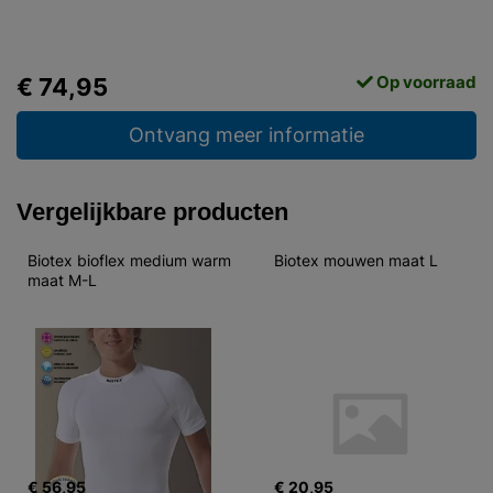
Op voorraad
€ 74,95
Ontvang meer informatie
Vergelijkbare producten
Biotex bioflex medium warm 
Biotex mouwen maat L
maat M-L
€ 56,95
€ 20,95