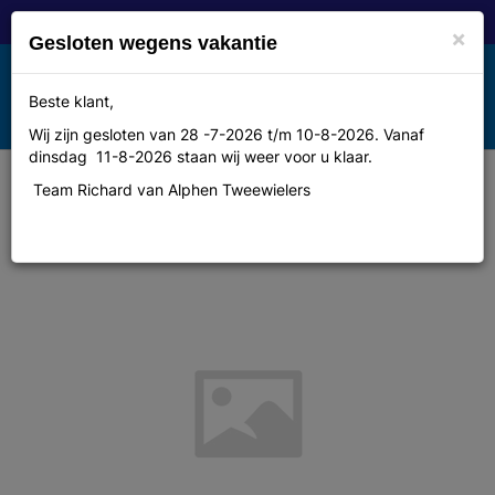
×
Gesloten wegens vakantie
Toggle
Beste klant,
MENU
navigation
Wij zijn gesloten van 28 -7-2026 t/m 10-8-2026. Vanaf
dinsdag 11-8-2026 staan wij weer voor u klaar.
Team Richard van Alphen Tweewielers
Biotex Warm hightech
onderh.l.mouw M-L