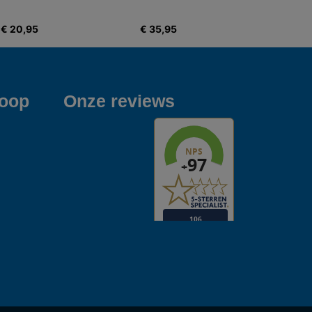
€ 20,95
€ 35,95
koop
Onze reviews