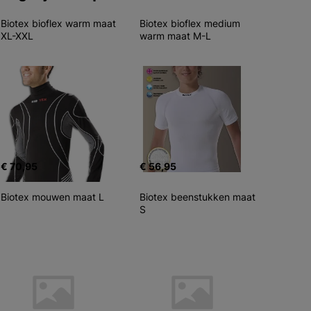
Biotex bioflex warm maat 
Biotex bioflex medium 
XL-XXL
warm maat M-L
€ 70,95
€ 56,95
Biotex mouwen maat L
Biotex beenstukken maat 
S