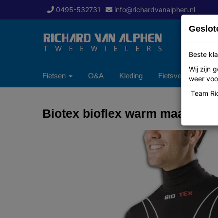
0495-532731
info@richardvanalphen.nl
Geslot
Beste kla
Wij zijn
Fietsen
O&A
Kleding
Fietsverzekering
weer voor
Team Ric
Biotex bioflex warm maat XS-