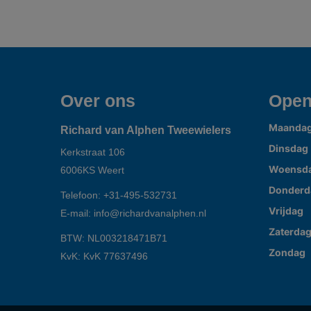
Over ons
Open
Maanda
Richard van Alphen Tweewielers
Dinsdag
Kerkstraat 106
Woensd
6006KS
Weert
Donderd
Telefoon:
+31-495-532731
Vrijdag
E-mail:
info@richardvanalphen.nl
Zaterda
BTW: NL003218471B71
Zondag
KvK: KvK 77637496