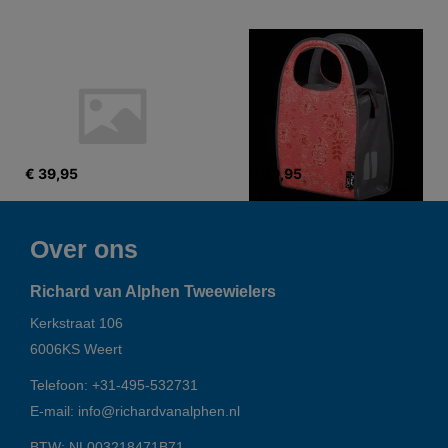
€ 39,95
€ 39,95
Over ons
Richard van Alphen Tweewielers
Kerkstraat 106
6006KS
Weert
Telefoon:
+31-495-532731
E-mail:
info@richardvanalphen.nl
BTW: NL003218471B71