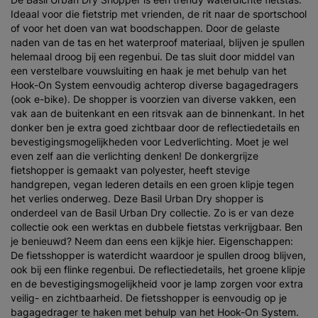
Ideaal voor die fietstrip met vrienden, de rit naar de sportschool
of voor het doen van wat boodschappen. Door de gelaste
naden van de tas en het waterproof materiaal, blijven je spullen
helemaal droog bij een regenbui. De tas sluit door middel van
een verstelbare vouwsluiting en haak je met behulp van het
Hook-On System eenvoudig achterop diverse bagagedragers
(ook e-bike). De shopper is voorzien van diverse vakken, een
vak aan de buitenkant en een ritsvak aan de binnenkant. In het
donker ben je extra goed zichtbaar door de reflectiedetails en
bevestigingsmogelijkheden voor Ledverlichting. Moet je wel
even zelf aan die verlichting denken! De donkergrijze
fietshopper is gemaakt van polyester, heeft stevige
handgrepen, vegan lederen details en een groen klipje tegen
het verlies onderweg. Deze Basil Urban Dry shopper is
onderdeel van de Basil Urban Dry collectie. Zo is er van deze
collectie ook een werktas en dubbele fietstas verkrijgbaar. Ben
je benieuwd? Neem dan eens een kijkje hier. Eigenschappen:
De fietsshopper is waterdicht waardoor je spullen droog blijven,
ook bij een flinke regenbui. De reflectiedetails, het groene klipje
en de bevestigingsmogelijkheid voor je lamp zorgen voor extra
veilig- en zichtbaarheid. De fietsshopper is eenvoudig op je
bagagedrager te haken met behulp van het Hook-On System.