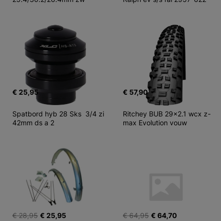
€ 25,95
€ 57,90
Spatbord hyb 28 Sks  3/4 zi 
Ritchey BUB 29x2.1 wcx z-
42mm ds a 2
max Evolution vouw
€ 28,95
€ 25,95
€ 64,95
€ 64,70