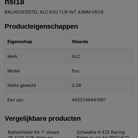
hsi18
BALHOOFDSTEL XLC EVO 11/8 INT 42MM HSI18
Producteigenschappen
Eigenschap
Waarde
Merk
XLC
Model
Evo
Netto gewicht
0.08
Ean upc
4055149441661
Vergelijkbare producten
Balhoofdstel Xlc 1" ahead 
Schwalbe R 425 Racing 
25.4/30.2/26.4mm zw
Ralph ev s/s fal 2957-622