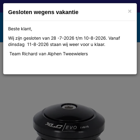
×
Gesloten wegens vakantie
Toggle
Beste klant,
MENU
navigation
Wij zijn gesloten van 28 -7-2026 t/m 10-8-2026. Vanaf
dinsdag 11-8-2026 staan wij weer voor u klaar.
Team Richard van Alphen Tweewielers
Balhoofdstel Xlc evo 11/8 int 42mm
hsi18