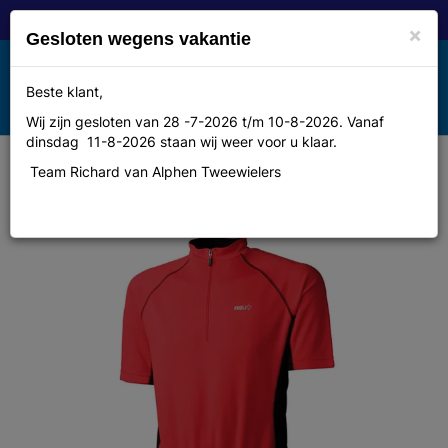
×
Gesloten wegens vakantie
Toggle
Beste klant,
MENU
navigation
Wij zijn gesloten van 28 -7-2026 t/m 10-8-2026. Vanaf
dinsdag 11-8-2026 staan wij weer voor u klaar.
Team Richard van Alphen Tweewielers
Agu Shirt km initio rood xl