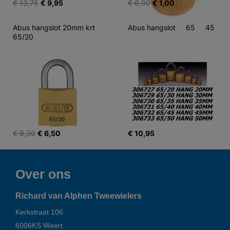
€ 13,75
€ 9,95
€ 6,00
€ 1,00
Abus hangslot 20mm krt 
Abus hangslot     65     45
65/20
€ 8,30
€ 6,50
€ 10,95
Over ons
Richard van Alphen Tweewielers
Kerkstraat 106
6006KS
Weert